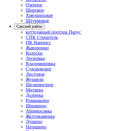
Озерное
Широкое
Хмельницкое
Штурмовое
Сакский район
коттеджный посёлок Парус
СПК Строитель
ПК Нарцисс
Жаворонки
Колоски
Лесновка
Владимировка
Суворовское
Листовое
Журавли
Шелковичное
Митяево
Долинка
Ромашкино
Шишкино
Абрикосовка
Желтокаменка
Лушино
Наташино