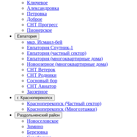
Ключевое
Александровка
Петровка
Доброе
СНТ Прогресс
Пионерское
Евпатория
мкр. Исмаил-бей
Евпатория Спутник-1
Евпатория (частный сектор)
Евпатория (многоквартирные дома)
Новоозерное (многоквартирные дома)
СНТ Ветерок
СНТ Родники
Сосновый бор
СНТ Авиатор
Заозерное
г. Красноперекопск
Красноперекопск (Частный сектор)
Красноперекопск (Многоэтажки)
Раздольненский район
Новоселовское
Зимино
Березовка