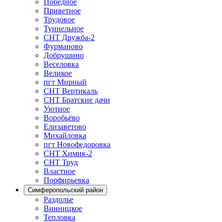
Победное
Приветное
Трудовое
Туннельное
СНТ Дружба-2
Фурманово
Добрушино
Веселовка
Великое
пгт Мирный
СНТ Вертикаль
СНТ Братские дачи
Уютное
Воробьёво
Елизаветово
Михайловка
пгт Новофедоровка
СНТ Химик-2
СНТ Труд
Властное
Порфирьевка
Симферопольский район
Раздолье
Винницкое
Тепловка