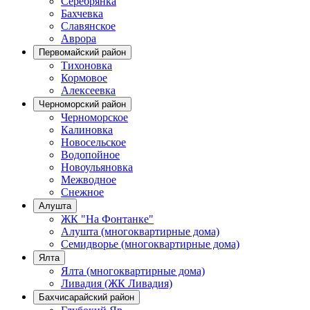
Серебрянка
Бахчевка
Славянское
Аврора
Первомайский район
Тихоновка
Кормовое
Алексеевка
Черноморский район
Черноморское
Калиновка
Новосельское
Водопойное
Новоульяновка
Межводное
Снежное
Алушта
ЖК "На Фонтанке"
Алушта (многоквартирные дома)
Семидворье (многоквартирные дома)
Ялта
Ялта (многоквартирные дома)
Ливадия (ЖК Ливадия)
Бахчисарайский район