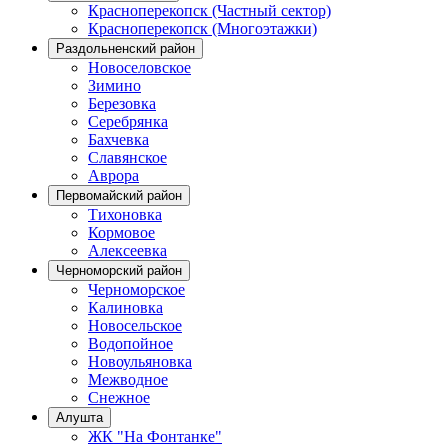
Красноперекопск (Частный сектор)
Красноперекопск (Многоэтажки)
Раздольненский район
Новоселовское
Зимино
Березовка
Серебрянка
Бахчевка
Славянское
Аврора
Первомайский район
Тихоновка
Кормовое
Алексеевка
Черноморский район
Черноморское
Калиновка
Новосельское
Водопойное
Новоульяновка
Межводное
Снежное
Алушта
ЖК "На Фонтанке"