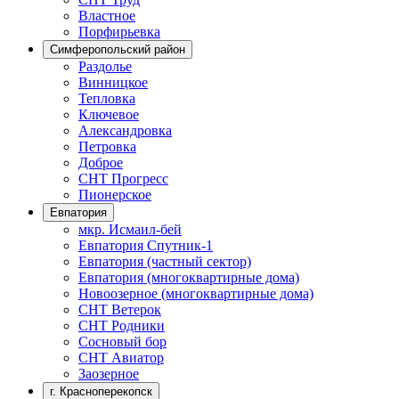
Властное
Порфирьевка
Симферопольский район
Раздолье
Винницкое
Тепловка
Ключевое
Александровка
Петровка
Доброе
СНТ Прогресс
Пионерское
Евпатория
мкр. Исмаил-бей
Евпатория Спутник-1
Евпатория (частный сектор)
Евпатория (многоквартирные дома)
Новоозерное (многоквартирные дома)
СНТ Ветерок
СНТ Родники
Сосновый бор
СНТ Авиатор
Заозерное
г. Красноперекопск