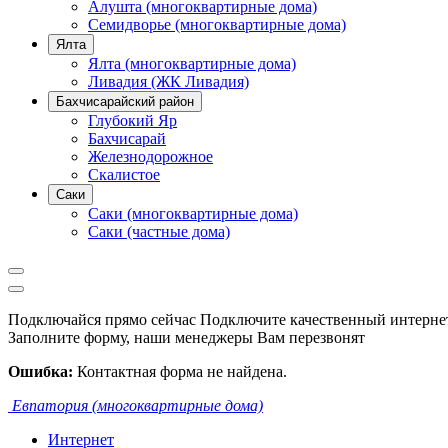
Алушта (многоквартирные дома)
Семидворье (многоквартирные дома)
Ялта
Ялта (многоквартирные дома)
Ливадия (ЖК Ливадия)
Бахчисарайский район
Глубокий Яр
Бахчисарай
Железнодорожное
Скалистое
Саки
Саки (многоквартирные дома)
Саки (частные дома)
Подключайся прямо сейчас
Подключите качественный интернет
Заполните форму, наши менеджеры Вам перезвонят
Ошибка:
Контактная форма не найдена.
Евпатория (многоквартирные дома)
Интернет