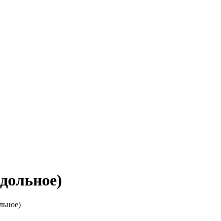
дольное)
льное)