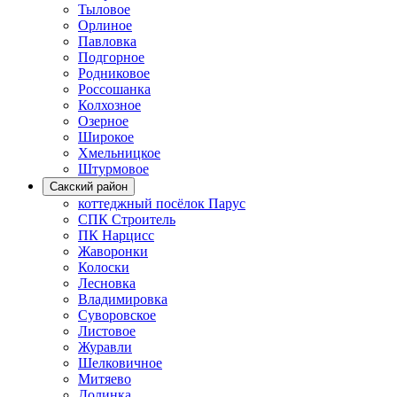
Тыловое
Орлиное
Павловка
Подгорное
Родниковое
Россошанка
Колхозное
Озерное
Широкое
Хмельницкое
Штурмовое
Сакский район
коттеджный посёлок Парус
СПК Строитель
ПК Нарцисс
Жаворонки
Колоски
Лесновка
Владимировка
Суворовское
Листовое
Журавли
Шелковичное
Митяево
Долинка