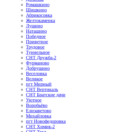
Ромашкино
Шишкино
Абрикосовка
Желтокаменка
Лушино
Наташино
Победное
Приветное
Трудовое
Туннельное
СНТ Дружба-2
Фурманово
Добрушино
Веселовка
Великое
пгт Мирный
СНТ Вертикаль
СНТ Братские дачи
Уютное
Воробьёво
Елизаветово
Михайловка
пгт Новофедоровка
СНТ Химик-2
СНТ Труд