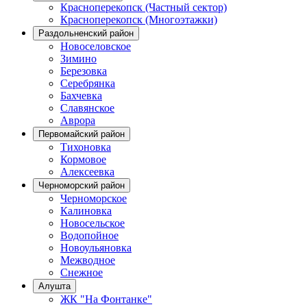
Красноперекопск (Частный сектор)
Красноперекопск (Многоэтажки)
Раздольненский район
Новоселовское
Зимино
Березовка
Серебрянка
Бахчевка
Славянское
Аврора
Первомайский район
Тихоновка
Кормовое
Алексеевка
Черноморский район
Черноморское
Калиновка
Новосельское
Водопойное
Новоульяновка
Межводное
Снежное
Алушта
ЖК "На Фонтанке"