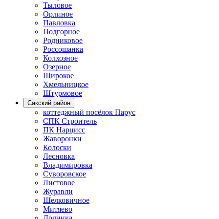
Тыловое
Орлиное
Павловка
Подгорное
Родниковое
Россошанка
Колхозное
Озерное
Широкое
Хмельницкое
Штурмовое
Сакский район
коттеджный посёлок Парус
СПК Строитель
ПК Нарцисс
Жаворонки
Колоски
Лесновка
Владимировка
Суворовское
Листовое
Журавли
Шелковичное
Митяево
Долинка