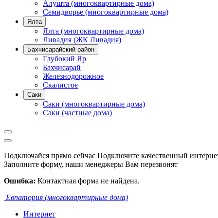
Алушта (многоквартирные дома)
Семидворье (многоквартирные дома)
Ялта
Ялта (многоквартирные дома)
Ливадия (ЖК Ливадия)
Бахчисарайский район
Глубокий Яр
Бахчисарай
Железнодорожное
Скалистое
Саки
Саки (многоквартирные дома)
Саки (частные дома)
Подключайся прямо сейчас
Подключите качественный интернет
Заполните форму, наши менеджеры Вам перезвонят
Ошибка:
Контактная форма не найдена.
Евпатория (многоквартирные дома)
Интернет