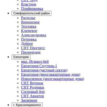
Властное
Порфирьевка
Симферопольский район
Раздолье
Винницкое
Тепловка
Ключевое
Александровка
Петровка
Доброе
СНТ Прогресс
Пионерское
Евпатория
мкр. Исмаил-бей
Евпатория Спутник-1
Евпатория (частный сектор)
Евпатория (многоквартирные дома)
Новоозерное (многоквартирные дома)
СНТ Ветерок
СНТ Родники
Сосновый бор
СНТ Авиатор
Заозерное
г. Красноперекопск