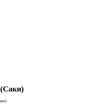
(Саки)
аки)