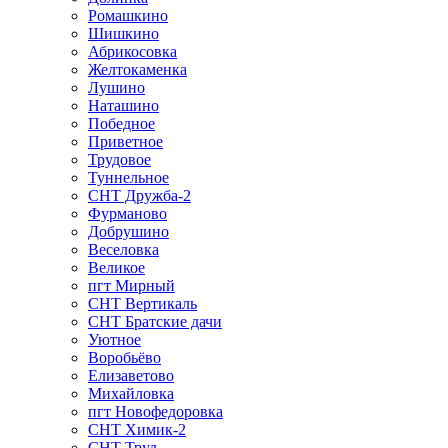
Ромашкино
Шишкино
Абрикосовка
Желтокаменка
Лушино
Наташино
Победное
Приветное
Трудовое
Туннельное
СНТ Дружба-2
Фурманово
Добрушино
Веселовка
Великое
пгт Мирный
СНТ Вертикаль
СНТ Братские дачи
Уютное
Воробьёво
Елизаветово
Михайловка
пгт Новофедоровка
СНТ Химик-2
СНТ Труд