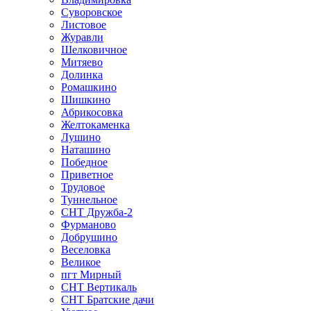
Суворовское
Листовое
Журавли
Шелковичное
Митяево
Долинка
Ромашкино
Шишкино
Абрикосовка
Желтокаменка
Лушино
Наташино
Победное
Приветное
Трудовое
Туннельное
СНТ Дружба-2
Фурманово
Добрушино
Веселовка
Великое
пгт Мирный
СНТ Вертикаль
СНТ Братские дачи