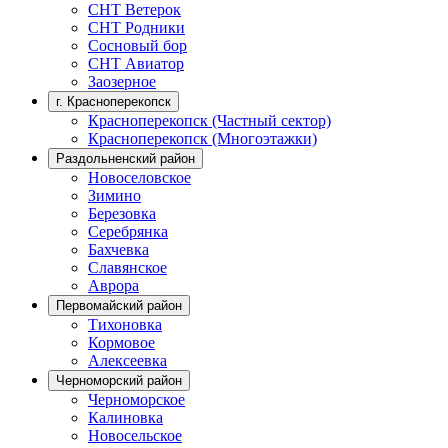
СНТ Ветерок
СНТ Родники
Сосновый бор
СНТ Авиатор
Заозерное
г. Красноперекопск
Красноперекопск (Частный сектор)
Красноперекопск (Многоэтажки)
Раздольненский район
Новоселовское
Зимино
Березовка
Серебрянка
Бахчевка
Славянское
Аврора
Первомайский район
Тихоновка
Кормовое
Алексеевка
Черноморский район
Черноморское
Калиновка
Новосельское