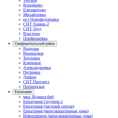
Уютное
Воробьёво
Елизаветово
Михайловка
пгт Новофедоровка
СНТ Химик-2
СНТ Труд
Властное
Порфирьевка
Симферопольский район
Раздолье
Винницкое
Тепловка
Ключевое
Александровка
Петровка
Доброе
СНТ Прогресс
Пионерское
Евпатория
мкр. Исмаил-бей
Евпатория Спутник-1
Евпатория (частный сектор)
Евпатория (многоквартирные дома)
Новоозерное (многоквартирные дома)