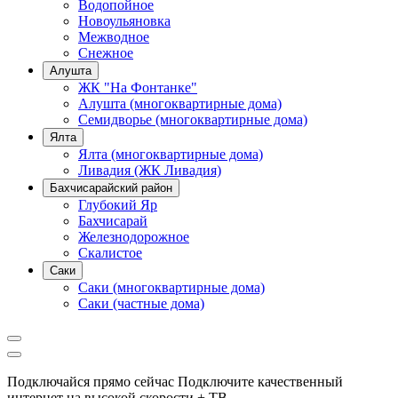
Водопойное
Новоульяновка
Межводное
Снежное
Алушта
ЖК "На Фонтанке"
Алушта (многоквартирные дома)
Семидворье (многоквартирные дома)
Ялта
Ялта (многоквартирные дома)
Ливадия (ЖК Ливадия)
Бахчисарайский район
Глубокий Яр
Бахчисарай
Железнодорожное
Скалистое
Саки
Саки (многоквартирные дома)
Саки (частные дома)
Подключайся прямо сейчас
Подключите качественный
интернет на высокой скорости + ТВ