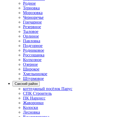
Родное
Терновка
Морозовка
Черноречье
Гончарное
Резервное
Тыловое
Орлиное
Павловка
Подгорное
Родниковое
Россошанка
Колхозное
Озерное
Широкое
Хмельницкое
Штурмовое
Сакский район
коттеджный посёлок Парус
СПК Строитель
ПК Нарцисс
Жаворонки
Колоски
Лесновка
Владимировка