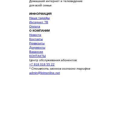
Домашний интернет и телевидение
для всей семьи
ИНФОРМАЦИЯ
Наши тарифы
Интернет ТВ
Оплата
О КОМПАНИИ
Новости
Контакты
Реквизиты
Документы
Вакансии
КОНТАКТЫ
Центр обслуживания абонентов:
+7 918 018 55 22
* Стоимость звонков согласно тарифов
admin@krimonline.net
Ваше местоположение
г. Севастополь
Севастополь (Многоэтажные дома)
Севастополь (Частный сектор)
Балаклава (Частный сектор)
Балаклава (Многоэтажные дома)
Оборонное
Сахарная головка
Первомайка
Родное
Терновка
Морозовка