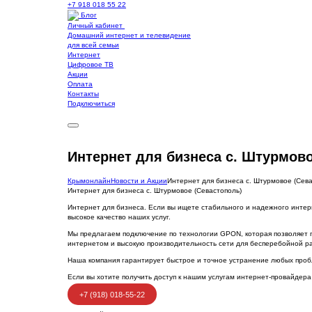
+7 918 018 55 22
Блог
Личный кабинет
Домашний интернет и телевидение
для всей семьи
Интернет
Цифровое ТВ
Акции
Оплата
Контакты
Подключиться
Интернет для бизнеса с. Штурмово
Крымонлайн
Новости и Акции
Интернет для бизнеса с. Штурмовое (Сева
Интернет для бизнеса с. Штурмовое (Севастополь)
Интернет для бизнеса. Если вы ищете стабильного и надежного интер
высокое качество наших услуг.
Мы предлагаем подключение по технологии GPON, которая позволяет п
интернетом и высокую производительность сети для бесперебойной р
Наша компания гарантирует быстрое и точное устранение любых пробле
Если вы хотите получить доступ к нашим услугам интернет-провайдера
+7 (918) 018-55-22