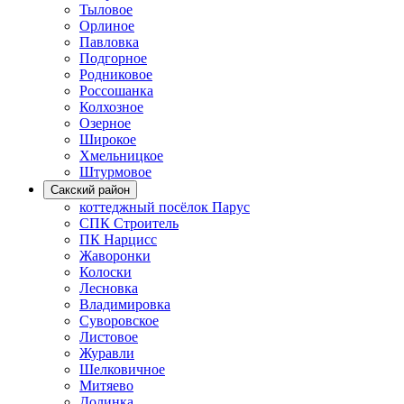
Тыловое
Орлиное
Павловка
Подгорное
Родниковое
Россошанка
Колхозное
Озерное
Широкое
Хмельницкое
Штурмовое
Сакский район
коттеджный посёлок Парус
СПК Строитель
ПК Нарцисс
Жаворонки
Колоски
Лесновка
Владимировка
Суворовское
Листовое
Журавли
Шелковичное
Митяево
Долинка