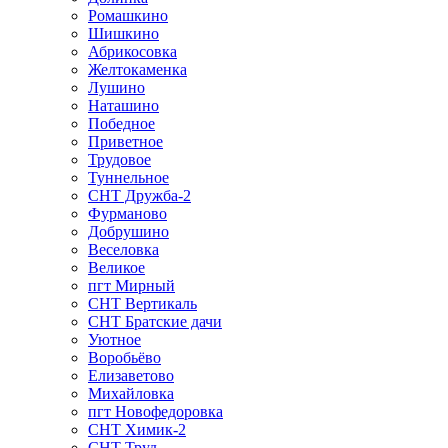
Ромашкино
Шишкино
Абрикосовка
Желтокаменка
Лушино
Наташино
Победное
Приветное
Трудовое
Туннельное
СНТ Дружба-2
Фурманово
Добрушино
Веселовка
Великое
пгт Мирный
СНТ Вертикаль
СНТ Братские дачи
Уютное
Воробьёво
Елизаветово
Михайловка
пгт Новофедоровка
СНТ Химик-2
СНТ Труд