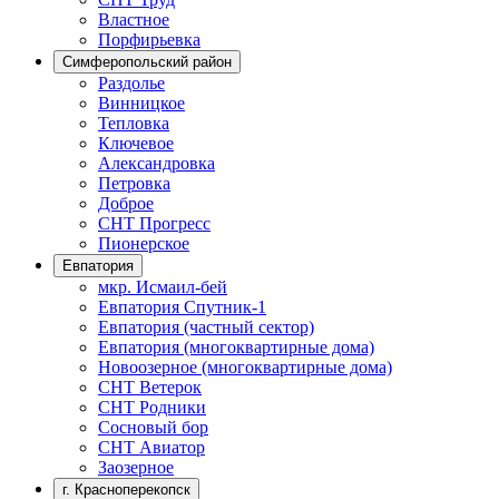
Властное
Порфирьевка
Симферопольский район
Раздолье
Винницкое
Тепловка
Ключевое
Александровка
Петровка
Доброе
СНТ Прогресс
Пионерское
Евпатория
мкр. Исмаил-бей
Евпатория Спутник-1
Евпатория (частный сектор)
Евпатория (многоквартирные дома)
Новоозерное (многоквартирные дома)
СНТ Ветерок
СНТ Родники
Сосновый бор
СНТ Авиатор
Заозерное
г. Красноперекопск