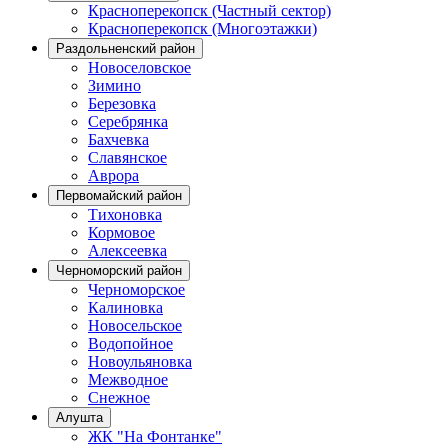
Красноперекопск (Частный сектор)
Красноперекопск (Многоэтажки)
Раздольненский район
Новоселовское
Зимино
Березовка
Серебрянка
Бахчевка
Славянское
Аврора
Первомайский район
Тихоновка
Кормовое
Алексеевка
Черноморский район
Черноморское
Калиновка
Новосельское
Водопойное
Новоульяновка
Межводное
Снежное
Алушта
ЖК "На Фонтанке"