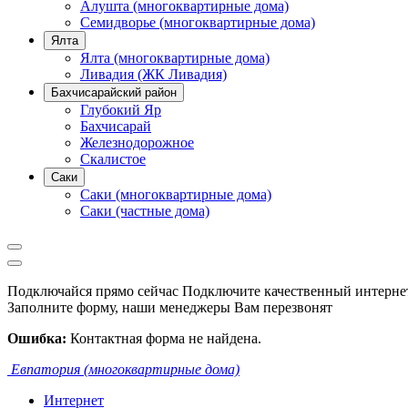
Алушта (многоквартирные дома)
Семидворье (многоквартирные дома)
Ялта
Ялта (многоквартирные дома)
Ливадия (ЖК Ливадия)
Бахчисарайский район
Глубокий Яр
Бахчисарай
Железнодорожное
Скалистое
Саки
Саки (многоквартирные дома)
Саки (частные дома)
Подключайся прямо сейчас
Подключите качественный интернет
Заполните форму, наши менеджеры Вам перезвонят
Ошибка:
Контактная форма не найдена.
Евпатория (многоквартирные дома)
Интернет