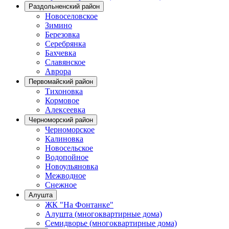
Раздольненский район
Новоселовское
Зимино
Березовка
Серебрянка
Бахчевка
Славянское
Аврора
Первомайский район
Тихоновка
Кормовое
Алексеевка
Черноморский район
Черноморское
Калиновка
Новосельское
Водопойное
Новоульяновка
Межводное
Снежное
Алушта
ЖК "На Фонтанке"
Алушта (многоквартирные дома)
Семидворье (многоквартирные дома)