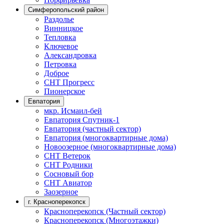
Симферопольский район
Раздолье
Винницкое
Тепловка
Ключевое
Александровка
Петровка
Доброе
СНТ Прогресс
Пионерское
Евпатория
мкр. Исмаил-бей
Евпатория Спутник-1
Евпатория (частный сектор)
Евпатория (многоквартирные дома)
Новоозерное (многоквартирные дома)
СНТ Ветерок
СНТ Родники
Сосновый бор
СНТ Авиатор
Заозерное
г. Красноперекопск
Красноперекопск (Частный сектор)
Красноперекопск (Многоэтажки)