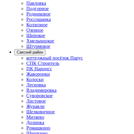
Павловка
Подгорное
Родниковое
Россошанка
Колхозное
Озерное
Широкое
Хмельницкое
Штурмовое
Сакский район
коттеджный посёлок Парус
СПК Строитель
ПК Нарцисс
Жаворонки
Колоски
Лесновка
Владимировка
Суворовское
Листовое
Журавли
Шелковичное
Митяево
Долинка
Ромашкино
Шишкино