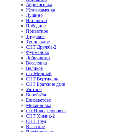
Абрикосовка
Желтокаменка
Лушино
Наташино
Победное
Приветное
Трудовое
Туннельное
СНТ Дружба-2
Фурманово
Добрушино
Веселовка
Великое
пгт Мирный
СНТ Вертикаль
СНТ Братские дачи
Уютное
Воробьёво
Елизаветово
Михайловка
пгт Новофедоровка
СНТ Химик-2
СНТ Труд
Властное
Порфирьевка