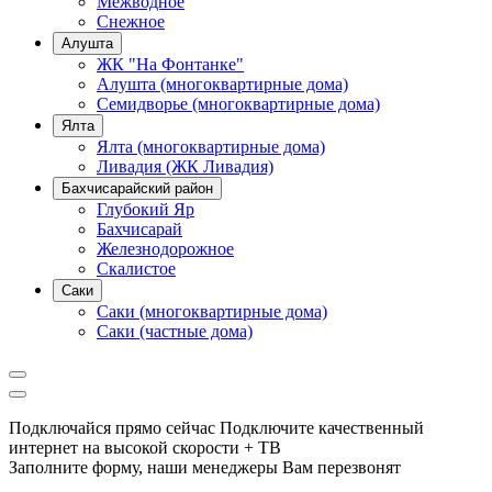
Межводное
Снежное
Алушта
ЖК "На Фонтанке"
Алушта (многоквартирные дома)
Семидворье (многоквартирные дома)
Ялта
Ялта (многоквартирные дома)
Ливадия (ЖК Ливадия)
Бахчисарайский район
Глубокий Яр
Бахчисарай
Железнодорожное
Скалистое
Саки
Саки (многоквартирные дома)
Саки (частные дома)
Подключайся прямо сейчас
Подключите качественный
интернет на высокой скорости + ТВ
Заполните форму, наши менеджеры Вам перезвонят