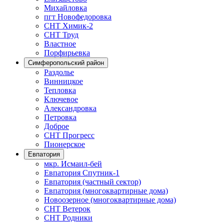
Михайловка
пгт Новофедоровка
СНТ Химик-2
СНТ Труд
Властное
Порфирьевка
Симферопольский район
Раздолье
Винницкое
Тепловка
Ключевое
Александровка
Петровка
Доброе
СНТ Прогресс
Пионерское
Евпатория
мкр. Исмаил-бей
Евпатория Спутник-1
Евпатория (частный сектор)
Евпатория (многоквартирные дома)
Новоозерное (многоквартирные дома)
СНТ Ветерок
СНТ Родники