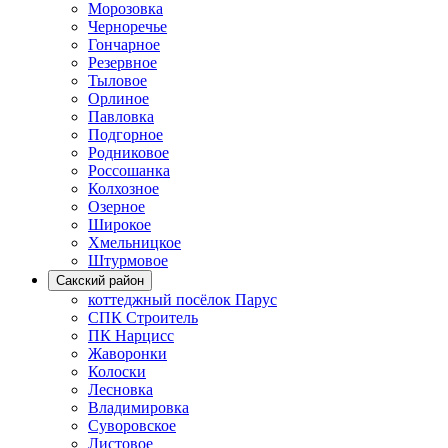
Морозовка
Черноречье
Гончарное
Резервное
Тыловое
Орлиное
Павловка
Подгорное
Родниковое
Россошанка
Колхозное
Озерное
Широкое
Хмельницкое
Штурмовое
Сакский район
коттеджный посёлок Парус
СПК Строитель
ПК Нарцисс
Жаворонки
Колоски
Лесновка
Владимировка
Суворовское
Листовое