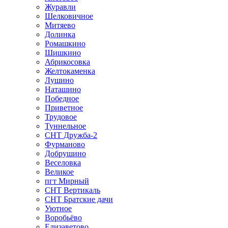
Журавли
Шелковичное
Митяево
Долинка
Ромашкино
Шишкино
Абрикосовка
Желтокаменка
Лушино
Наташино
Победное
Приветное
Трудовое
Туннельное
СНТ Дружба-2
Фурманово
Добрушино
Веселовка
Великое
пгт Мирный
СНТ Вертикаль
СНТ Братские дачи
Уютное
Воробьёво
Елизаветово