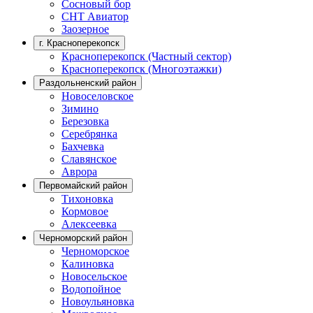
Сосновый бор
СНТ Авиатор
Заозерное
г. Красноперекопск
Красноперекопск (Частный сектор)
Красноперекопск (Многоэтажки)
Раздольненский район
Новоселовское
Зимино
Березовка
Серебрянка
Бахчевка
Славянское
Аврора
Первомайский район
Тихоновка
Кормовое
Алексеевка
Черноморский район
Черноморское
Калиновка
Новосельское
Водопойное
Новоульяновка