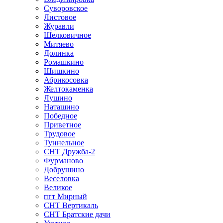
Суворовское
Листовое
Журавли
Шелковичное
Митяево
Долинка
Ромашкино
Шишкино
Абрикосовка
Желтокаменка
Лушино
Наташино
Победное
Приветное
Трудовое
Туннельное
СНТ Дружба-2
Фурманово
Добрушино
Веселовка
Великое
пгт Мирный
СНТ Вертикаль
СНТ Братские дачи