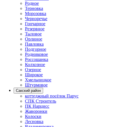
Родное
Терновка
Морозовка
Черноречье
Гончарное
Резервное
Тыловое
Орлиное
Павловка
Подгорное
Родниковое
Россошанка
Колхозное
Озерное
Широкое
Хмельницкое
Штурмовое
Сакский район
коттеджный посёлок Парус
СПК Строитель
ПК Нарцисс
Жаворонки
Колоски
Лесновка
Владимировка