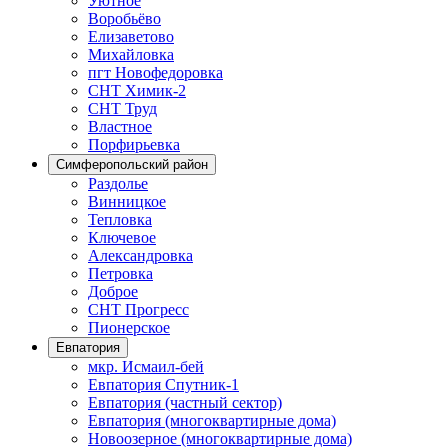
Уютное
Воробьёво
Елизаветово
Михайловка
пгт Новофедоровка
СНТ Химик-2
СНТ Труд
Властное
Порфирьевка
Симферопольский район
Раздолье
Винницкое
Тепловка
Ключевое
Александровка
Петровка
Доброе
СНТ Прогресс
Пионерское
Евпатория
мкр. Исмаил-бей
Евпатория Спутник-1
Евпатория (частный сектор)
Евпатория (многоквартирные дома)
Новоозерное (многоквартирные дома)