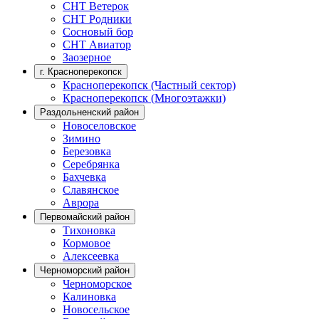
СНТ Ветерок
СНТ Родники
Сосновый бор
СНТ Авиатор
Заозерное
г. Красноперекопск
Красноперекопск (Частный сектор)
Красноперекопск (Многоэтажки)
Раздольненский район
Новоселовское
Зимино
Березовка
Серебрянка
Бахчевка
Славянское
Аврора
Первомайский район
Тихоновка
Кормовое
Алексеевка
Черноморский район
Черноморское
Калиновка
Новосельское