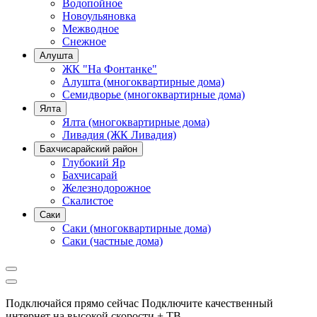
Водопойное
Новоульяновка
Межводное
Снежное
Алушта
ЖК "На Фонтанке"
Алушта (многоквартирные дома)
Семидворье (многоквартирные дома)
Ялта
Ялта (многоквартирные дома)
Ливадия (ЖК Ливадия)
Бахчисарайский район
Глубокий Яр
Бахчисарай
Железнодорожное
Скалистое
Саки
Саки (многоквартирные дома)
Саки (частные дома)
Подключайся прямо сейчас
Подключите качественный
интернет на высокой скорости + ТВ