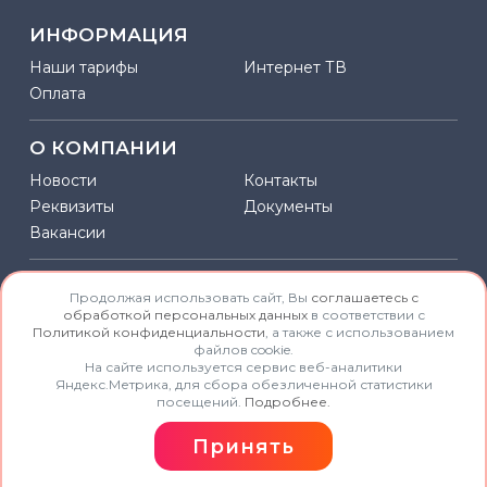
ИНФОРМАЦИЯ
Наши тарифы
Интернет ТВ
Оплата
О КОМПАНИИ
Новости
Контакты
Реквизиты
Документы
Вакансии
КОНТАКТЫ
Продолжая использовать сайт, Вы
соглашаетесь с
обработкой персональных данных
в соответствии с
Центр обслуживания абонентов:
Политикой конфиденциальности
, а также с использованием
файлов cookie.
+7 918 018 55 22
На сайте используется сервис веб-аналитики
Яндекс.Метрика, для сбора обезличенной статистики
* Стоимость звонков согласно тарифов
посещений.
Подробнее.
admin@krimonline.net
Принять